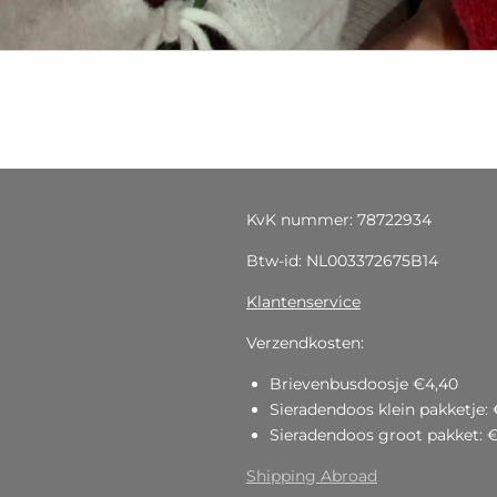
KvK nummer: 78722934
Btw-id: NL003372675B14
Klantenservice
Verzendkosten:
Brievenbusdoosje €4,40
Sieradendoos klein pakketje: 
Sieradendoos groot pakket: 
Shipping Abroad