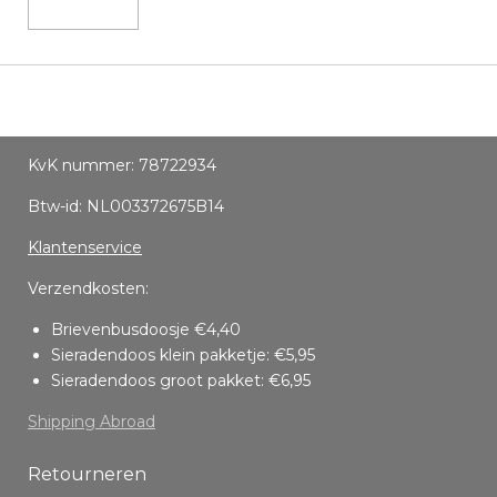
KvK nummer: 78722934
Btw-id: NL003372675B14
Klantenservice
Verzendkosten:
Brievenbusdoosje €4,40
Sieradendoos klein pakketje: €5,95
Sieradendoos groot pakket: €6,95
Shipping Abroad
Retourneren