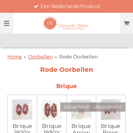
Een Nederlands Product
Ga
direct
naar
de
hoofdinhoud
Home
»
Oorbellen
»
Rode Oorbellen
Rode Oorbellen
Brique
Uitverkocht
Uitverkocht
Brique
Brique
Brique
Brique
1920's
1930's
Arrow
Bows