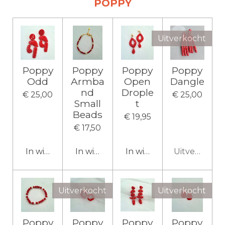
POPPY
Uitverkocht
Poppy
Poppy
Poppy
Poppy
Odd
Armba
Open
Dangle
nd
Drople
€ 25,00
€ 25,00
Small
t
Beads
€ 19,95
€ 17,50
In winkelwagen
In winkelwagen
In winkelwagen
Uitverkocht
Uitverkocht
Uitverkocht
Poppy
Poppy
Poppy
Poppy