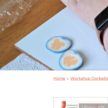
Home
»
Workshop Oorbell
Uitverkocht