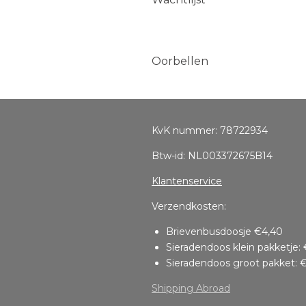
Oorbellen
KvK nummer: 78722934
Btw-id: NL003372675B14
Klantenservice
Verzendkosten:
Brievenbusdoosje €4,40
Sieradendoos klein pakketje: 
Sieradendoos groot pakket: €
Shipping Abroad