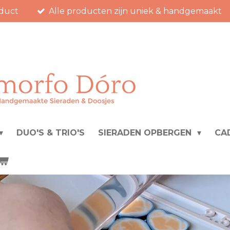
duct
Alle producten zijn uniek & handgemaakt
DUO'S & TRIO'S
SIERADEN OPBERGEN
CA