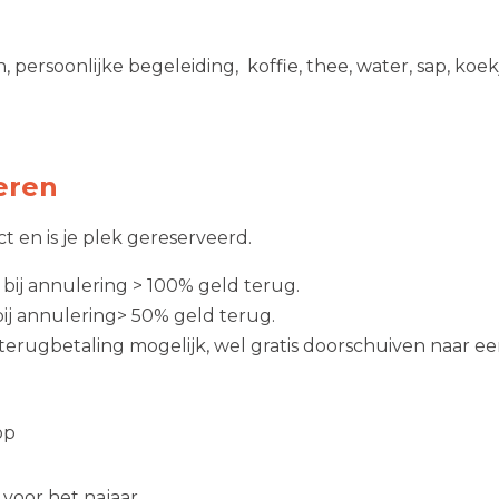
en, persoonlijke begeleiding, koffie, thee, water, sap, ko
eren
ect en is je plek gereserveerd.
 bij annulering > 100% geld terug.
bij annulering> 50% geld terug.
terugbetaling mogelijk, wel gratis doorschuiven naar een
op
t voor het najaar