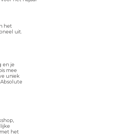
n het
oneel uit.
 en je
ois mee
lve uniek
, Absolute
kshop,
lijke
 met het