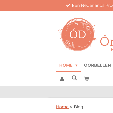
Een Nederlands Pro
Ga
direct
naar
de
hoofdinhoud
HOME
OORBELLEN
Home
»
Blog