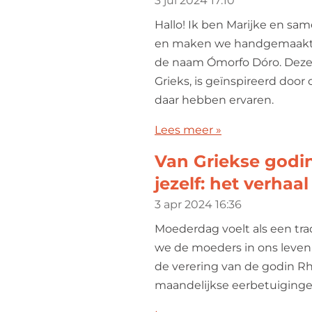
3 jul 2024
17:10
Hallo! Ik ben Marijke en sa
en maken we handgemaakte
de naam Ómorfo Dóro. Deze 
Grieks, is geïnspireerd door
daar hebben ervaren.
Lees meer »
Van Griekse godi
jezelf: het verha
3 apr 2024
16:36
Moederdag voelt als een tradi
we de moeders in ons leven
de verering van de godin Rh
maandelijkse eerbetuigingen