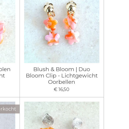
olen
Blush & Bloom | Duo
ht
Bloom Clip - Lichtgewicht
Oorbellen
€ 16,50
erkocht