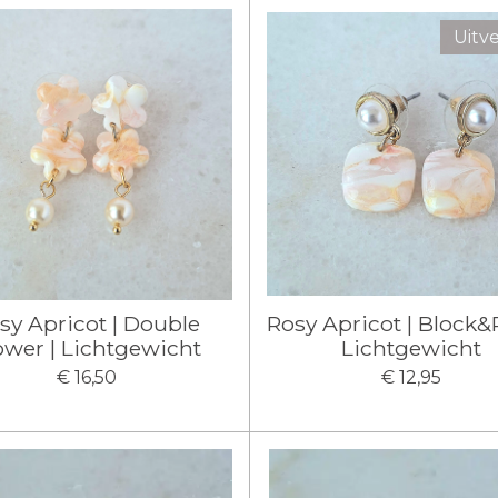
Uitv
sy Apricot | Double
Rosy Apricot | Block&P
ower | Lichtgewicht
Lichtgewicht
€ 16,50
€ 12,95