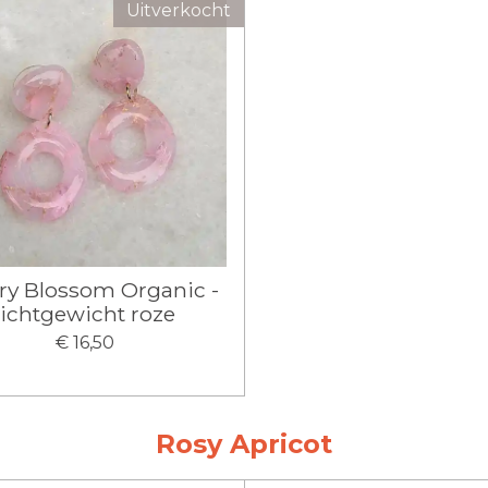
Uitverkocht
ry Blossom Organic -
lichtgewicht roze
€ 16,50
Rosy Apricot