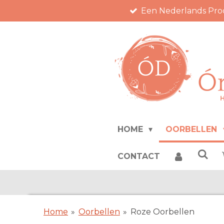
Een Nederlands Pro
Ga
direct
naar
de
hoofdinhoud
HOME
OORBELLEN
CONTACT
Home
»
Oorbellen
»
Roze Oorbellen