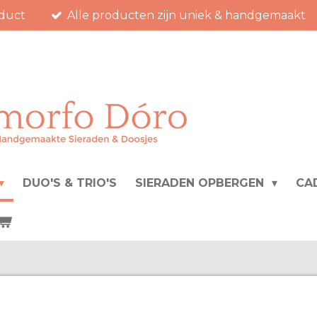
duct
Alle producten zijn uniek & handgemaakt
DUO'S & TRIO'S
SIERADEN OPBERGEN
CA