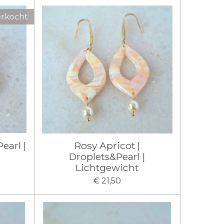
erkocht
earl |
Rosy Apricot |
Droplets&Pearl |
Lichtgewicht
€ 21,50