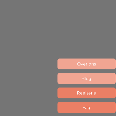
Over ons
Blog
Reelserie
Faq