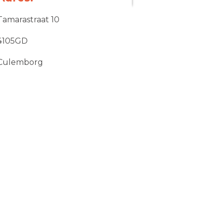
Tamarastraat 10
4105GD
Culemborg