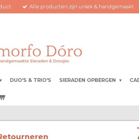
duct
Alle producten zijn uniek & handgemaakt
DUO'S & TRIO'S
SIERADEN OPBERGEN
CA
Retourneren