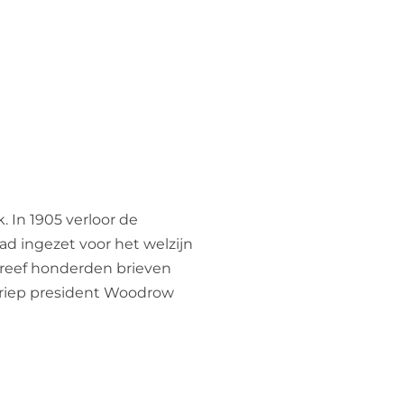
 In 1905 verloor de
d ingezet voor het welzijn
hreef honderden brieven
4 riep president Woodrow