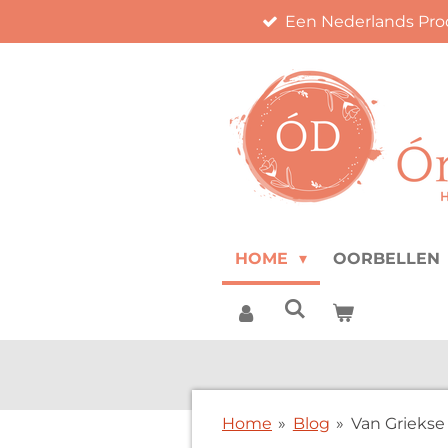
Een Nederlands Pro
Ga
direct
naar
de
hoofdinhoud
HOME
OORBELLEN
Home
»
Blog
»
Van Griekse