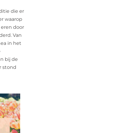
itie die er
ier waarop
 eren door
derd. Van
ea in het
e
n bij de
r stond