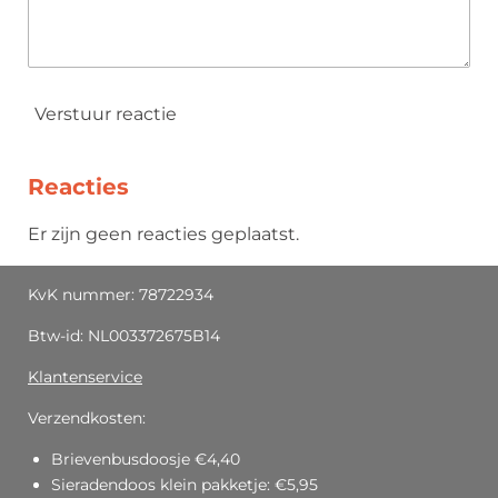
Verstuur reactie
Reacties
Er zijn geen reacties geplaatst.
KvK nummer: 78722934
Btw-id: NL003372675B14
Klantenservice
Verzendkosten:
Brievenbusdoosje €4,40
Sieradendoos klein pakketje: €5,95