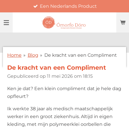
Een Nederlands Product
Ga
direct
naar
de
hoofdinhoud
Home
»
Blog
»
De kracht van een Compliment
De kracht van een Compliment
Gepubliceerd op 11 mei 2026 om 18:15
Ken je dat? Een klein compliment dat je hele dag
opfleurt?
Ik werkte 38 jaar als medisch maatschappelijk
werker in een groot ziekenhuis. Altijd in eigen
kleding, met mijn polymeerklei oorbellen die