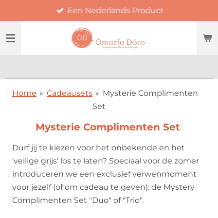
Een Nederlands Product
Ga
direct
naar
de
hoofdinhoud
Home
»
Cadeausets
»
Mysterie Complimenten
Set
Mysterie Complimenten Set
Durf jij te kiezen voor het onbekende en het
'veilige grijs' los te laten? Speciaal voor de zomer
introduceren we een exclusief verwenmoment
voor jezelf (of om cadeau te geven): de Mystery
Complimenten Set "Duo" of "Trio".