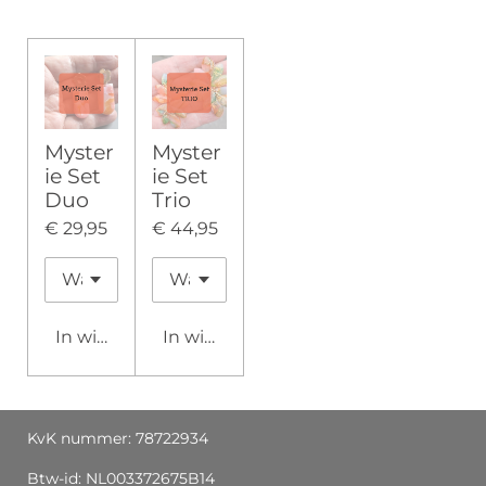
Myster
Myster
ie Set
ie Set
Duo
Trio
€ 29,95
€ 44,95
In winkelwagen
In winkelwagen
KvK nummer: 78722934
Btw-id: NL003372675B14