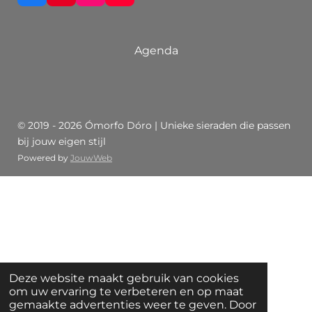
a
i
n
o
c
n
s
u
e
t
t
T
b
e
a
u
Agenda
o
r
g
b
o
e
r
e
k
s
a
t
m
© 2019 - 2026 Ómorfo Dóro | Unieke sieraden die passen
bij jouw eigen stijl
Powered by
JouwWeb
Deze website maakt gebruik van cookies
om uw ervaring te verbeteren en op maat
gemaakte advertenties weer te geven. Door