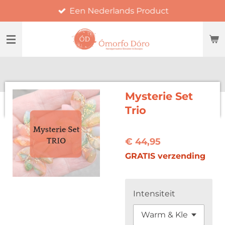
Een Nederlands Product
Ga
direct
naar
de
hoofdinhoud
Mysterie Set
Trio
€ 44,95
GRATIS verzending
Intensiteit