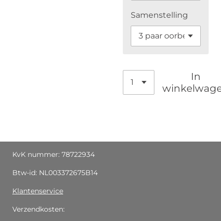
Samenstelling
In
winkelwag
KvK nummer: 78722934
Btw-id: NL003372675B14
Klantenservice
Verzendkosten: