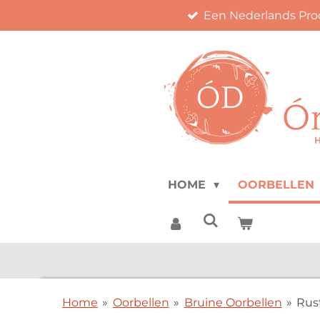
Een Nederlands Pro
Ga
direct
naar
de
hoofdinhoud
HOME
OORBELLEN
Home
»
Oorbellen
»
Bruine Oorbellen
»
Rus