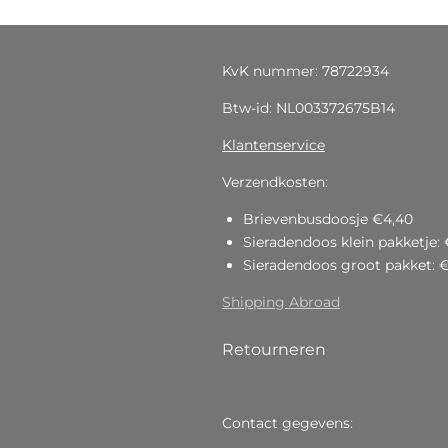
KvK nummer: 78722934
Btw-id: NL003372675B14
Klantenservice
Verzendkosten:
Brievenbusdoosje €4,40
Sieradendoos klein pakketje: 
Sieradendoos groot pakket: 
Shipping Abroad
Retourneren
Contact gegevens: