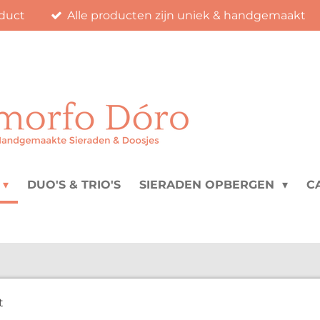
duct
Alle producten zijn uniek & handgemaakt
DUO'S & TRIO'S
SIERADEN OPBERGEN
C
t