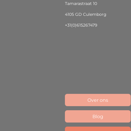
Tamarastraat 10
4105 GD Culemborg
+31(0)615267479
Over ons
Blog