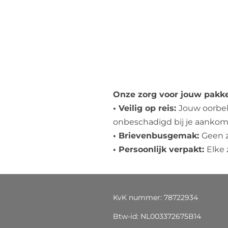
Onze zorg voor jouw pakke
• Veilig op reis:
Jouw oorbel
onbeschadigd bij je aankom
• Brievenbusgemak:
Geen z
• Persoonlijk verpakt:
Elke
KvK nummer: 78722934
Btw-id: NL003372675B14