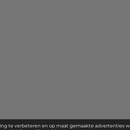
ke sieraden die passen bij jouw eigen stijl
ing te verbeteren en op maat gemaakte advertenties w