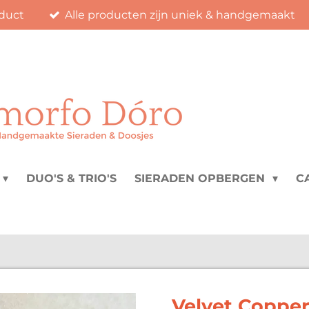
duct
Alle producten zijn uniek & handgemaakt
DUO'S & TRIO'S
SIERADEN OPBERGEN
C
Velvet Copper 