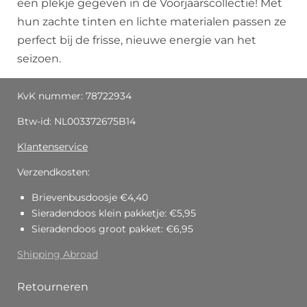
een plekje gegeven in de Voorjaarscollectie! Met
hun zachte tinten en lichte materialen passen ze
perfect bij de frisse, nieuwe energie van het
seizoen.
KvK nummer: 78722934
Btw-id: NL003372675B14
Klantenservice
Verzendkosten:
Brievenbusdoosje €4,40
Sieradendoos klein pakketje: €5,95
Sieradendoos groot pakket: €6,95
Shipping Abroad
Retourneren