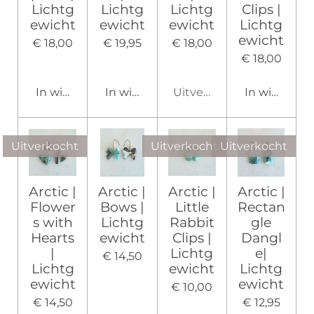
Lichtg
Lichtg
Lichtg
Clips |
ewicht
ewicht
ewicht
Lichtg
ewicht
€ 18,00
€ 19,95
€ 18,00
€ 18,00
In winkelwagen
In winkelwagen
Uitverkocht
In winkelw
Uitverkocht
Uitverkocht
Uitverkocht
Arctic |
Arctic |
Arctic |
Arctic |
Flower
Bows |
Little
Rectan
s with
Lichtg
Rabbit
gle
Hearts
ewicht
Clips |
Dangl
|
Lichtg
e|
€ 14,50
Lichtg
ewicht
Lichtg
ewicht
ewicht
€ 10,00
€ 14,50
€ 12,95