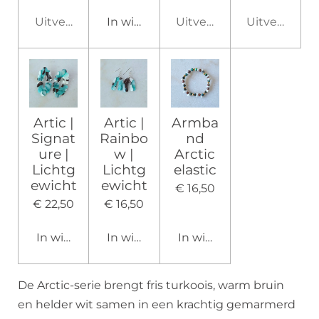
Uitverkocht
In winkelwagen
Uitverkocht
Uitverkocht
Artic |
Artic |
Armba
Signat
Rainbo
nd
ure |
w |
Arctic
Lichtg
Lichtg
elastic
ewicht
ewicht
€ 16,50
€ 22,50
€ 16,50
In winkelwagen
In winkelwagen
In winkelwagen
De Arctic-serie brengt fris turkoois, warm bruin
en helder wit samen in een krachtig gemarmerd