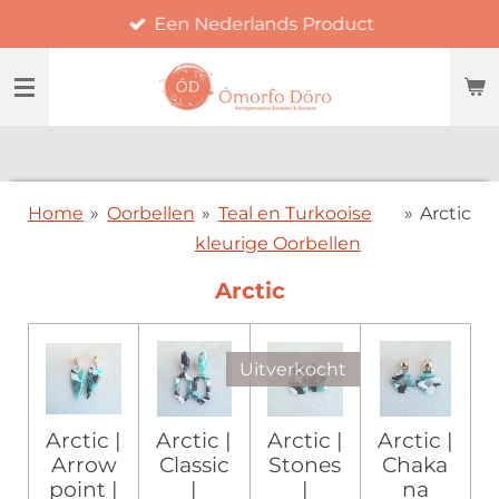
Een Nederlands Product
Ga
direct
naar
de
hoofdinhoud
Home
»
Oorbellen
»
Teal en Turkooise
»
Arctic
kleurige Oorbellen
Arctic
Uitverkocht
Arctic |
Arctic |
Arctic |
Arctic |
Arrow
Classic
Stones
Chaka
point |
|
|
na