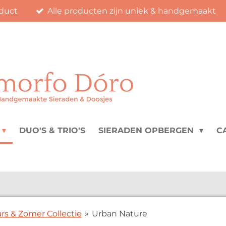
duct
Alle producten zijn uniek & handgemaakt
DUO'S & TRIO'S
SIERADEN OPBERGEN
C
ars & Zomer Collectie
»
Urban Nature