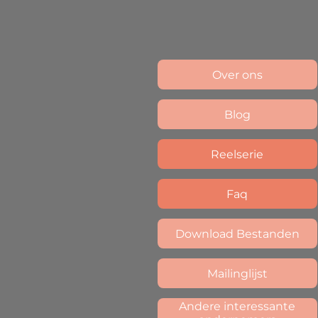
Over ons
Blog
Reelserie
Faq
Download Bestanden
Mailinglijst
Andere interessante