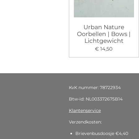
Urban Nature
Oorbellen | Bows |
Lichtgewicht
€ 14,50
KvK nummer: 78722934
Btw-id: NL003372675B14
Klantenservice
Verzendkosten:
Brievenbusdoosje €4,40