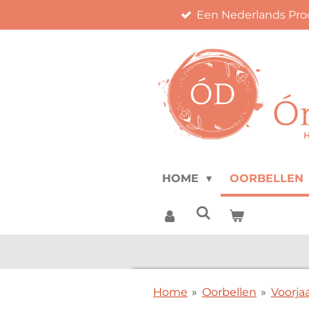
Een Nederlands Pro
Ga
direct
naar
de
hoofdinhoud
HOME
OORBELLEN
Home
»
Oorbellen
»
Voorja