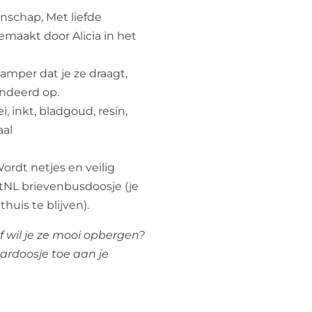
chap, Met liefde
aakt door Alicia in het
 amper dat je ze draagt,
andeerd op.
i, inkt, bladgoud, resin,
aal
ordt netjes en veilig
tNL brievenbusdoosje (je
thuis te blijven).
of wil je ze mooi opbergen?
ardoosje toe aan je