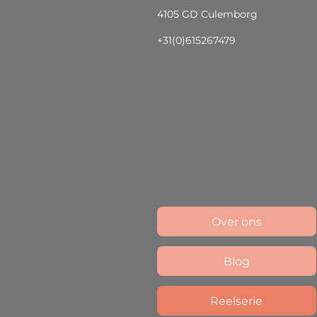
4105 GD Culemborg
+31(0)615267479
Over ons
Blog
Reelserie