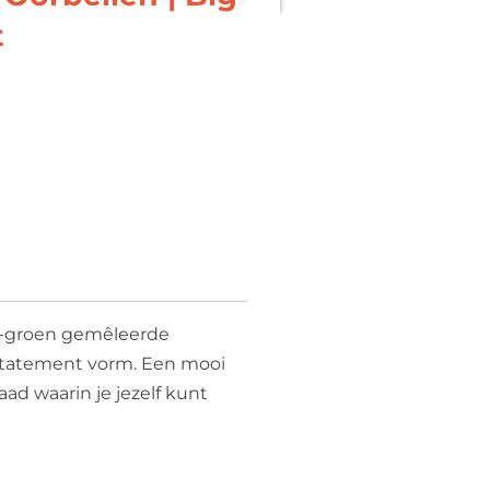
t
n-groen gemêleerde
 statement vorm. Een mooi
ad waarin je jezelf kunt