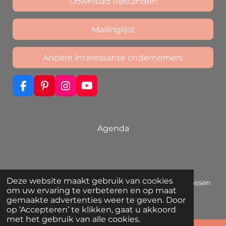
Download Bestanden
Mailinglijst
Andere interessante ondernemers
F
P
I
Y
a
i
n
o
c
n
s
u
e
t
t
T
b
e
a
u
Agenda
o
r
g
b
o
e
r
e
k
s
a
t
m
Deze website maakt gebruik van cookies
© 2019 - 2026 Ómorfo Dóro | Unieke sieraden die passen
om uw ervaring te verbeteren en op maat
bij jouw eigen stijl
gemaakte advertenties weer te geven. Door
Powered by
JouwWeb
op ‘Accepteren’ te klikken, gaat u akkoord
met het gebruik van alle cookies.