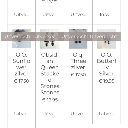
€ 15,95
Uitverkocht
Uitverkocht
Uitverkocht
In winkelw
Uitverkocht
Uitverkocht
Uitverkocht
Uitverkocht
O.Q.
Obsidi
O.q.
O.Q.
Sunflo
an
Three
Butterf
wer
Queen
zilver
ly
zilver
Stacke
Silver
€ 17,50
d
€ 17,50
€ 19,95
Stones
Stones
€ 19,95
Uitverkocht
Uitverkocht
Uitverkocht
Uitverkocht