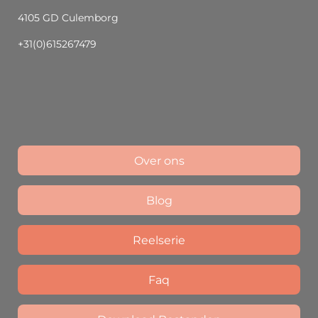
4105 GD Culemborg
+31(0)615267479
Over ons
Blog
Reelserie
Faq