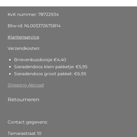
KvK nummer: 78722934
Btw-id: NL003372675B14
Klantenservice
Verzendkosten:
Brievenbusdoosje €4,40
Sieradendoos klein pakketje: €5,95
Sieradendoos groot pakket: €6,95
Shipping Abroad
Retourneren
Contact gegevens:
Tamarastraat 10