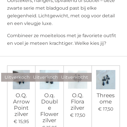
Oorstekers, hangers, opvallend of subtiel – deze
zwarte serie met bladgoud past bij elke
gelegenheid. Lichtgewicht, met oog voor detail
en een vleugje luxe.
Combineer ze moeiteloos met je favoriete outfit
en voel je meteen krachtiger. Welke kies jij?
Uitverkocht
Uitverkocht
Uitverkocht
O.Q.
O.q.
O.Q.
Threes
Arrow
Doubl
Flora
ome
Point
e
zilver
€ 17,50
zilver
Flower
€ 17,50
zilver
€ 15,95