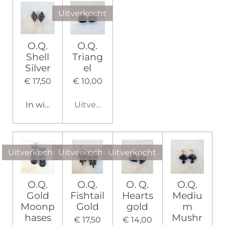
Uitverkocht
O.Q.
O.Q.
Shell
Triang
Silver
el
€ 17,50
€ 10,00
In winkelwagen
Uitverkocht
Uitverkocht
Uitverkocht
Uitverkocht
O.Q.
O.Q.
O. Q.
O.Q.
Gold
Fishtail
Hearts
Mediu
Moonp
Gold
gold
m
hases
Mushr
€ 17,50
€ 14,00