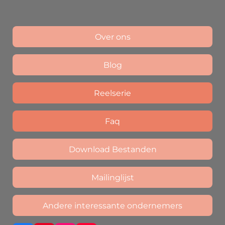
Over ons
Blog
Reelserie
Faq
Download Bestanden
Mailinglijst
Andere interessante ondernemers