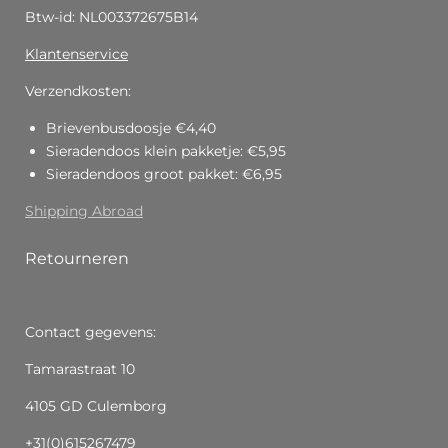
Btw-id: NL003372675B14
Klantenservice
Verzendkosten:
Brievenbusdoosje €4,40
Sieradendoos klein pakketje: €5,95
Sieradendoos groot pakket: €6,95
Shipping Abroad
Retourneren
Contact gegevens:
Tamarastraat 10
4105 GD Culemborg
+31(0)615267479