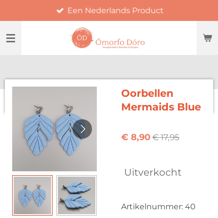
Een Nederlands Product
Ga
direct
naar
de
hoofdinhoud
Oorbellen
Mermaids Blue
€ 8,90
€ 17,95
Uitverkocht
Artikelnummer:
40