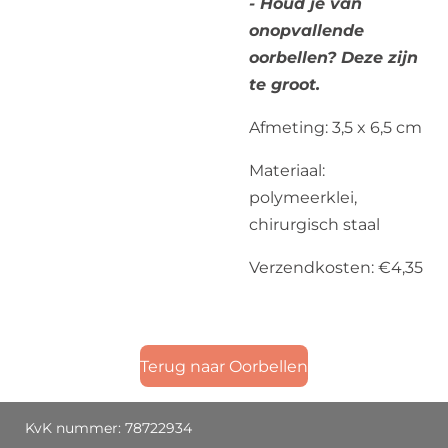
- Houd je van
onopvallende
oorbellen? Deze zijn
te groot.
Afmeting: 3,5 x 6,5 cm
Materiaal:
polymeerklei,
chirurgisch staal
Verzendkosten: €4,35
Terug naar Oorbellen
KvK nummer: 78722934