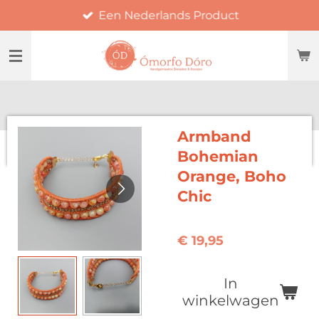
Een Nederlands Product
Ga
direct
naar
de
hoofdinhoud
Armband
Bohemian
Orange, Boho
Chic
€ 19,95
In
winkelwagen