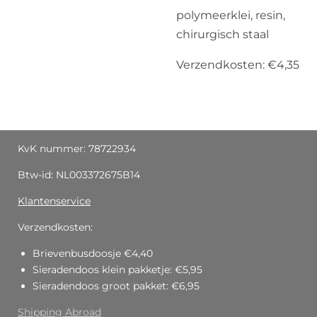
polymeerklei, resin,
chirurgisch staal
Verzendkosten: €4,35
KvK nummer: 78722934
Btw-id: NL003372675B14
Klantenservice
Verzendkosten:
Brievenbusdoosje €4,40
Sieradendoos klein pakketje: €5,95
Sieradendoos groot pakket: €6,95
Shipping Abroad