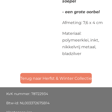
soepel
- een grote oorbel
Afmeting: 7,6 x 4 cm
Materiaal:
polymeerklei, inkt,
nikkelvrij metaal,
bladzilver
Terug naar Herfst & Winter Collectie
KvK nummer: 78722934
Btw-id: NL003372675B14