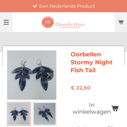
Een Nederlands Product
Ga
direct
naar
de
hoofdinhoud
Oorbellen
Stormy Night
Fish Tail
€ 22,50
In
winkelwagen