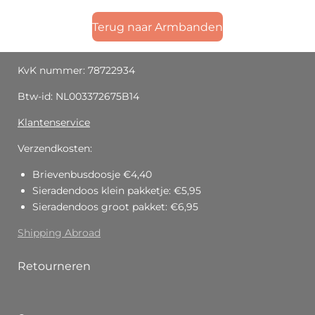
Terug naar Armbanden
KvK nummer: 78722934
Btw-id: NL003372675B14
Klantenservice
Verzendkosten:
Brievenbusdoosje €4,40
Sieradendoos klein pakketje: €5,95
Sieradendoos groot pakket: €6,95
Shipping Abroad
Retourneren