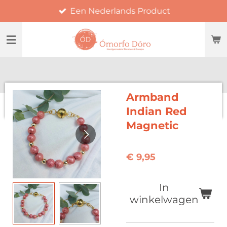
Een Nederlands Product
Ga
direct
naar
de
hoofdinhoud
Armband
Indian Red
Magnetic
€ 9,95
In
winkelwagen