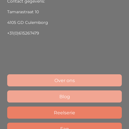
Contact gegevens:
Tamarastraat 10
4105 GD Culemborg
+31(0)615267479
Over ons
Blog
Reelserie
Faq