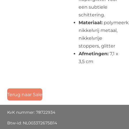
een subtiele
schittering.
Materiaal:
polymeerkl
nikkelvrij metaal,
nikkelvrije
stoppers, glitter
Afmetingen:
7,1 x
3,5 cm
Terug naar Sale
KvK nummer: 78722934
Btw-id: NL003372675B14