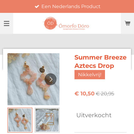
Een Nederlands Product
Ga
direct
naar
de
hoofdinhoud
Summer Breeze
Aztecs Drop
Nikkelvrij!
€ 10,50
€ 20,95
Uitverkocht