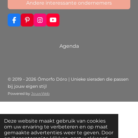
Andere interessante ondernemers
F
P
I
Y
a
i
n
o
c
n
s
u
e
t
t
T
b
e
a
u
Agenda
o
r
g
b
o
e
r
e
k
s
a
t
m
© 2019 - 2026 Ómorfo Dóro | Unieke sieraden die passen
bij jouw eigen stijl
Powered by
JouwWeb
Deze website maakt gebruik van cookies
om uw ervaring te verbeteren en op maat
gemaakte advertenties weer te geven. Door