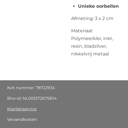
Unieke oorbellen
Afmeting: 3 x 2 cm
Materiaal:
Polymeerklei, inkt,
resin, bladzilver,
nikkelvrij metaal
KvK nummer: 78722934
Btw-id: NL003372675B14
Klantenservice
Verzendkosten: