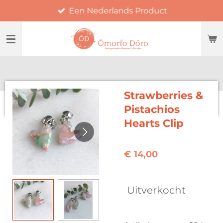
Een Nederlands Product
Ga
direct
naar
de
hoofdinhoud
Strawberries &
Pistachios
Hearts Clip
€ 14,00
Uitverkocht