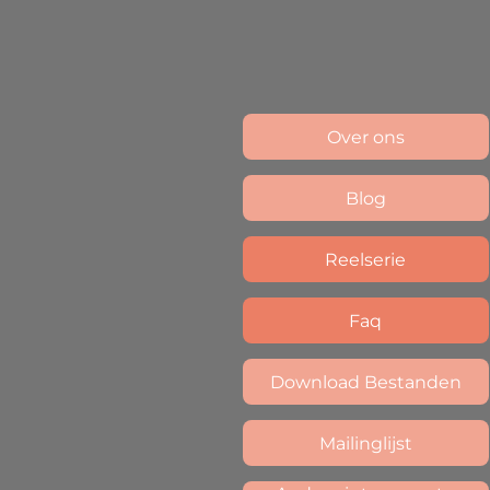
Over ons
Blog
Reelserie
Faq
Download Bestanden
Mailinglijst