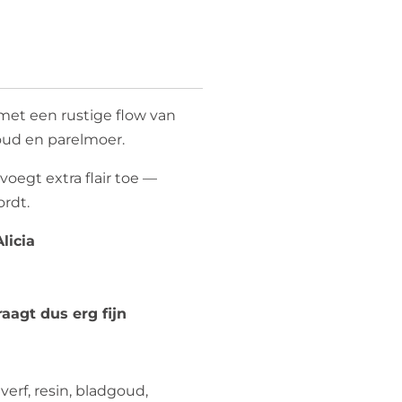
met een rustige flow van
oud en parelmoer.
oegt extra flair toe —
ordt.
licia
aagt dus erg fijn
verf, resin, bladgoud,