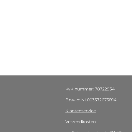
KvK nummer: 78722934
Btw-id: NL003372675B14
Klantenservice
Verzendkosten: