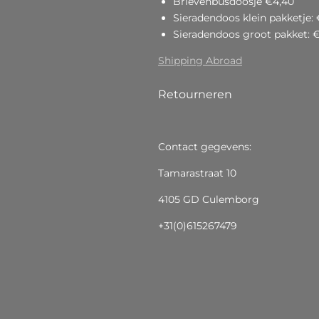
Brievenbusdoosje €4,40
Sieradendoos klein pakketje: 
Sieradendoos groot pakket: 
Shipping Abroad
Retourneren
Contact gegevens:
Tamarastraat 10
4105 GD Culemborg
+31(0)615267479