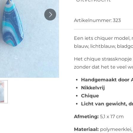
Artikelnummer:
323
Een iets chiquer model, 
blauw, lichtblauw, bladg
Het chique strassknopje v
zonder dat het te veel w
Handgemaakt door A
Nikkelvrij
Chique
Licht van gewicht, dr
Afmeting:
5,1 x 17 cm
Materiaal:
polymeerklei, 