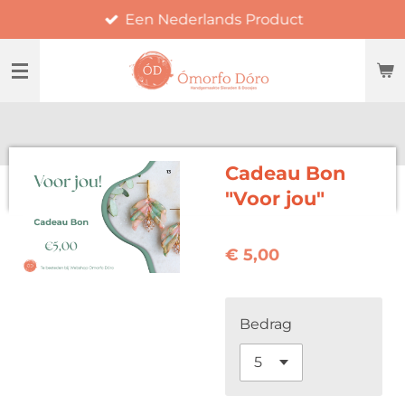
Een Nederlands Product
Ga
direct
naar
de
hoofdinhoud
Cadeau Bon
"Voor jou"
€ 5,00
Bedrag