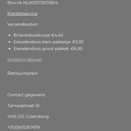
Btw-id: NL003372675B14
Klantenservice
Verzendkosten:
Brievenbusdoosje €4,40
Sieradendoos klein pakketje: €5,95
Sieradendoos groot pakket: €6,95
Shipping Abroad
Retourneren
Contact gegevens:
Tamarastraat 10
4105 GD Culemborg
+31(0)615267479