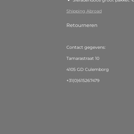
Sieradendoos groot pakket: 
Shipping Abroad
Retourneren
Contact gegevens:
Tamarastraat 10
4105 GD Culemborg
+31(0)615267479