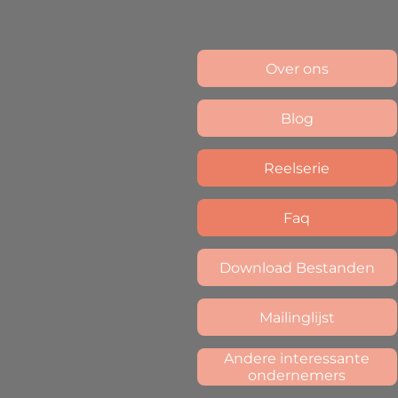
Over ons
Blog
Reelserie
Faq
Download Bestanden
Mailinglijst
Andere interessante
ondernemers