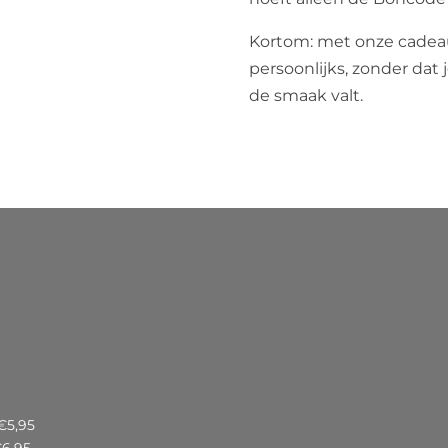
Kortom: met onze cadeaub
persoonlijks, zonder dat j
de smaak valt.
€5,95