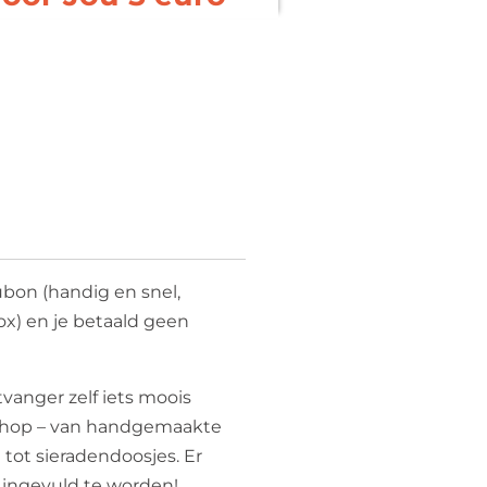
ubon (handig en snel,
ox) en je betaald geen
vanger zelf iets moois
shop – van handgemaakte
tot sieradendoosjes. Er
 ingevuld te worden!