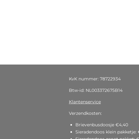
KvK nummer: 78722934
Btw-id: NL003372675B14
Klantenservice
Verzendkosten:
Brievenbusdoosje €4,40
Sieradendoos klein pakketje: 