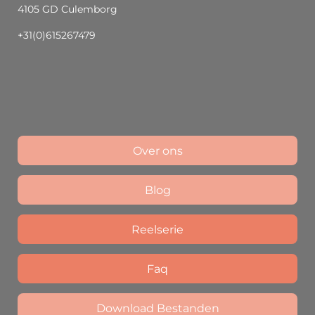
4105 GD Culemborg
+31(0)615267479
Over ons
Blog
Reelserie
Faq
Download Bestanden