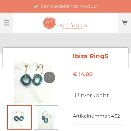
Een Nederlands Product
Ga
direct
naar
de
hoofdinhoud
Ibiza RingS
€ 14,00
Uitverkocht
Artikelnummer:
462