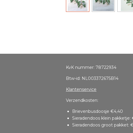
KvK nummer: 78722934
Btw-id: NL003372675B14
Klantenservice
Verzendkosten:
Brievenbusdoosje €4,40
Sieradendoos klein pakketje: 
Sieradendoos groot pakket: €