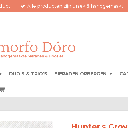
duct
Alle producten zijn uniek & handgemaakt
DUO'S & TRIO'S
SIERADEN OPBERGEN
CA
Hunter's Gro