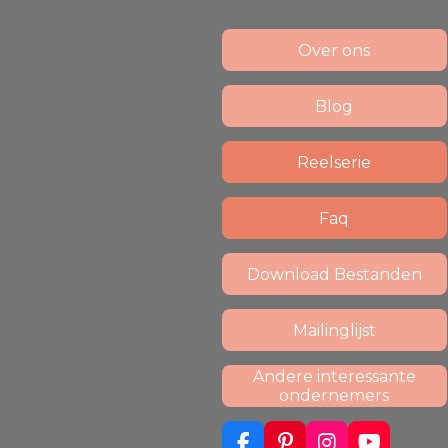
Over ons
Blog
Reelserie
Faq
Download Bestanden
Mailinglijst
Andere interessante
ondernemers