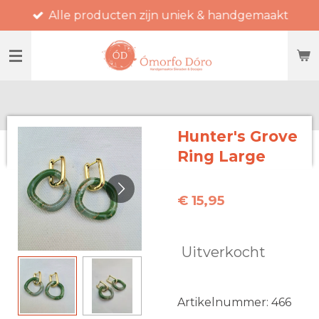
Alle producten zijn uniek & handgemaakt
Ga
direct
naar
de
hoofdinhoud
Hunter's Grove
Ring Large
€ 15,95
Uitverkocht
Artikelnummer:
466