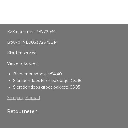
KvK nummer: 78722934
Btw-id: NL003372675B14
Klantenservice
Verzendkosten:
Brievenbusdoosje €4,40
Sieradendoos klein pakketje: €5,95
Sieradendoos groot pakket: €6,95
Shipping Abroad
Retourneren