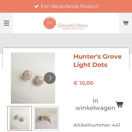
Een Nederlands Product
Ga
direct
naar
de
hoofdinhoud
Hunter's Grove
Light Dots
€ 10,00
In
winkelwagen
Artikelnummer:
441