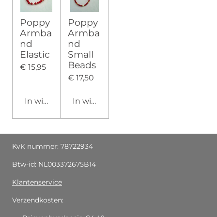
Poppy
Poppy
Armba
Armba
nd
nd
Elastic
Small
Beads
€ 15,95
€ 17,50
In winkelwagen
In winkelwagen
KvK nummer: 78722934
Btw-id: NL003372675B14
Klantenservice
Verzendkosten: