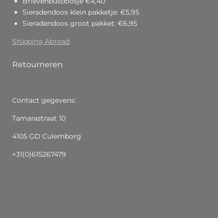
Brievenbusdoosje €4,40
Sieradendoos klein pakketje: €5,95
Sieradendoos groot pakket: €6,95
Shipping Abroad
Retourneren
Contact gegevens:
Tamarastraat 10
4105 GD Culemborg
+31(0)615267479