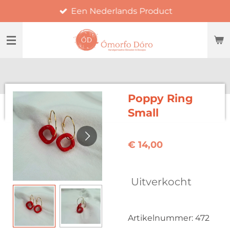
Een Nederlands Product
Ga
direct
naar
de
hoofdinhoud
Poppy Ring
Small
€ 14,00
Uitverkocht
Artikelnummer:
472