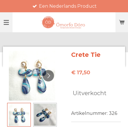
Een Nederlands Product
Ga
direct
naar
de
hoofdinhoud
Crete Tie
€ 17,50
Uitverkocht
Artikelnummer:
326