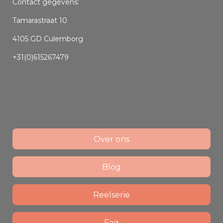
Contact gegevens:
Tamarastraat 10
4105 GD Culemborg
+31(0)615267479
Over ons
Blog
Reelserie
Faq