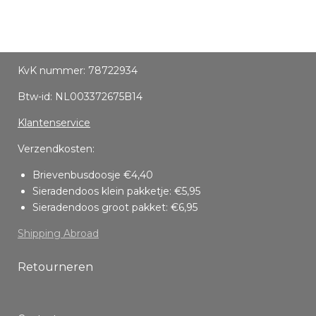
KvK nummer: 78722934
Btw-id: NL003372675B14
Klantenservice
Verzendkosten:
Brievenbusdoosje €4,40
Sieradendoos klein pakketje: €5,95
Sieradendoos groot pakket: €6,95
Shipping Abroad
Retourneren