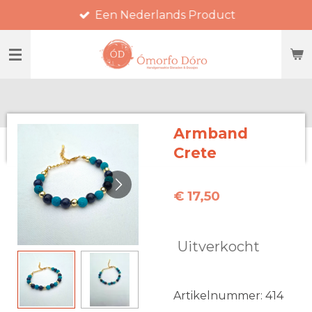
Een Nederlands Product
Ga
direct
naar
de
hoofdinhoud
Armband
Crete
€ 17,50
Uitverkocht
Artikelnummer:
414