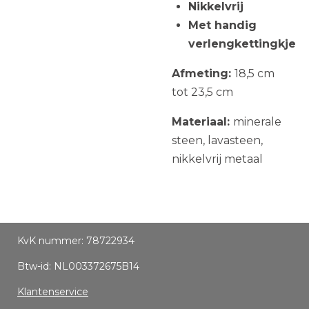
Nikkelvrij
Met handig
verlengkettingkje
Afmeting:
18,5 cm
tot 23,5 cm
Materiaal:
minerale
steen, lavasteen,
nikkelvrij metaal
KvK nummer: 78722934
Btw-id: NL003372675B14
Klantenservice