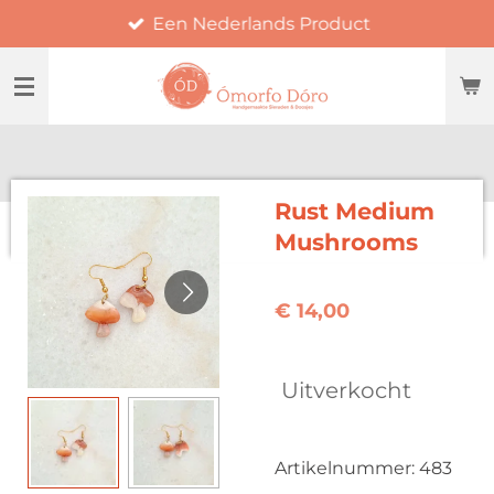
Een Nederlands Product
Ga
direct
naar
de
hoofdinhoud
Rust Medium
Mushrooms
€ 14,00
Uitverkocht
Artikelnummer:
483