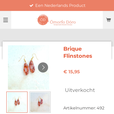
Een Nederlands Product
Ga
direct
naar
de
hoofdinhoud
Brique
Flinstones
€ 15,95
Uitverkocht
Artikelnummer:
492