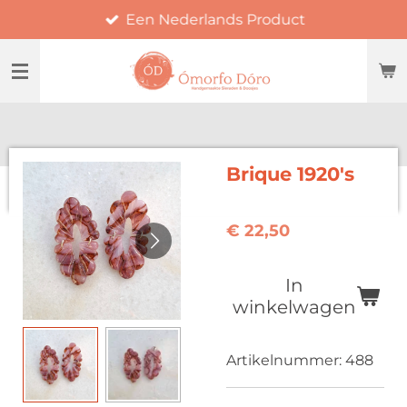
Een Nederlands Product
Ga
direct
naar
de
hoofdinhoud
Brique 1920's
€ 22,50
In
winkelwagen
Artikelnummer:
488