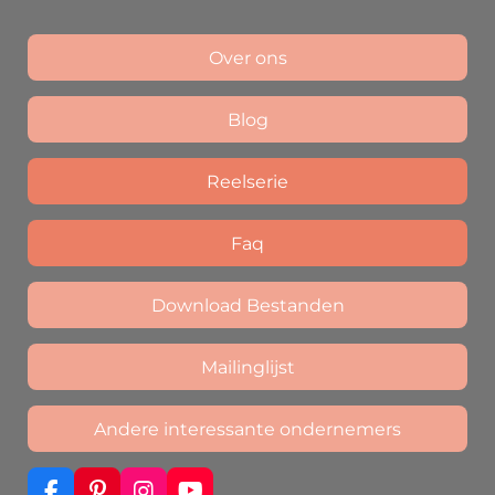
Over ons
Blog
Reelserie
Faq
Download Bestanden
Mailinglijst
Andere interessante ondernemers