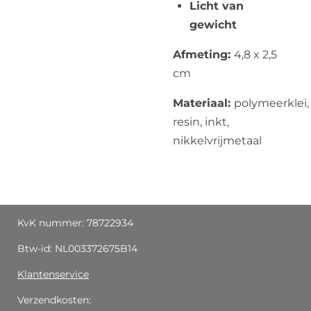
Licht van
gewicht
Afmeting:
4,8 x 2,5
cm
Materiaal:
polymeerklei,
resin, inkt,
nikkelvrijmetaal
KvK nummer: 78722934
Btw-id: NL003372675B14
Klantenservice
Verzendkosten: