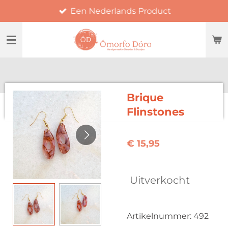
Een Nederlands Product
Ga
direct
naar
de
hoofdinhoud
Brique
Flinstones
€ 15,95
Uitverkocht
Artikelnummer:
492