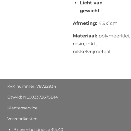
Licht van
gewicht
Afmeting:
4,9x1cm
Materiaal:
polymeerklei,
resin, inkt,
nikkelvrijmetaal
KvK nummer: 78722934
Btw-id: NL003372675B14
Klantenservice
Verzendkosten:
Brievenbusdoosje €4,40