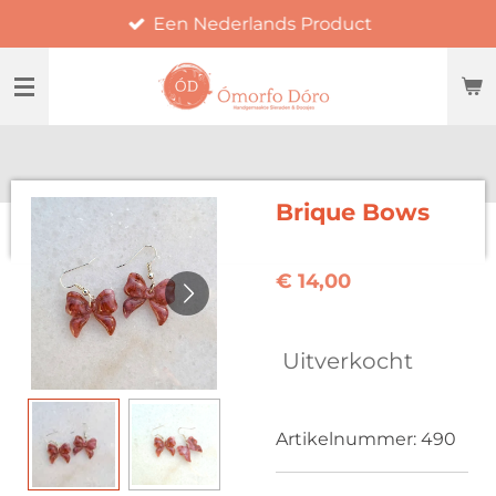
Een Nederlands Product
Ga
direct
naar
de
hoofdinhoud
Brique Bows
€ 14,00
Uitverkocht
Artikelnummer:
490