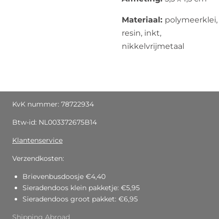
Materiaal:
polymeerklei,
resin, inkt,
nikkelvrijmetaal
KvK nummer: 78722934
Btw-id: NL003372675B14
Klantenservice
Verzendkosten:
Brievenbusdoosje €4,40
Sieradendoos klein pakketje: €5,95
Sieradendoos groot pakket: €6,95
Shipping Abroad