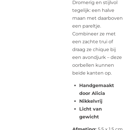
Dromerig en stijlvol
tegelijk: een halve
maan met daarboven
een pareltje.
Combineer ze met
een zachte trui of
draag ze chique bij
een avondjurk – deze
oorbellen kunnen
beide kanten op.
Handgemaakt
door Alicia
Nikkelvrij
Licht van
gewicht
Afmeting:
5,5 x 1,5 cm