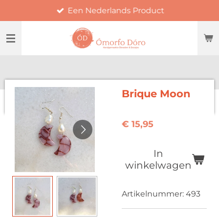
Een Nederlands Product
Ga
direct
naar
de
hoofdinhoud
Brique Moon
€ 15,95
In
winkelwagen
Artikelnummer:
493