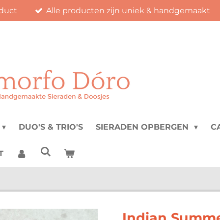
duct
Alle producten zijn uniek & handgemaakt
DUO'S & TRIO'S
SIERADEN OPBERGEN
C
T
Indian Summe