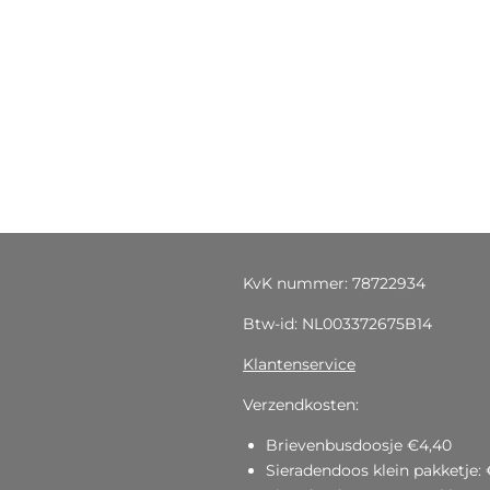
KvK nummer: 78722934
Btw-id: NL003372675B14
Klantenservice
Verzendkosten:
Brievenbusdoosje €4,40
Sieradendoos klein pakketje: 