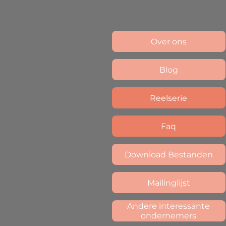
Over ons
Blog
Reelserie
Faq
Download Bestanden
Mailinglijst
Andere interessante
ondernemers