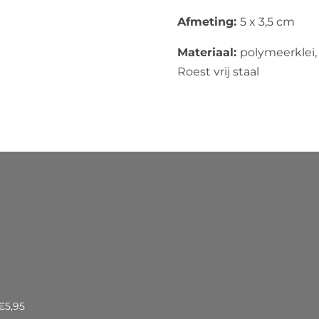
Afmeting:
5 x 3,5 cm
Materiaal:
polymeerklei,
Roest vrij staal
€5,95