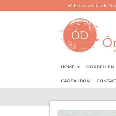
Een Nederlands Pro
Ga
direct
naar
de
hoofdinhoud
HOME
OORBELLEN
CADEAUBON
CONTAC