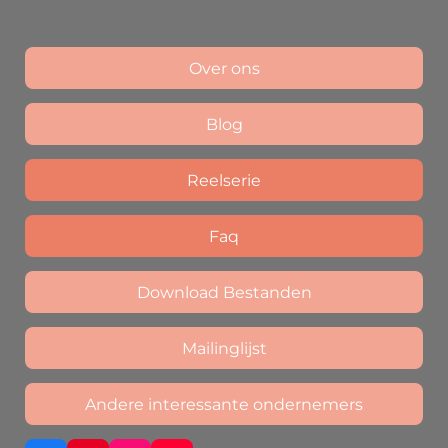
Over ons
Blog
Reelserie
Faq
Download Bestanden
Mailinglijst
Andere interessante ondernemers