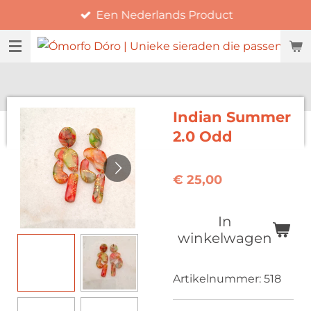
Een Nederlands Product
Ga
direct
naar
de
hoofdinhoud
Indian Summer
2.0 Odd
€ 25,00
In
winkelwagen
Artikelnummer:
518