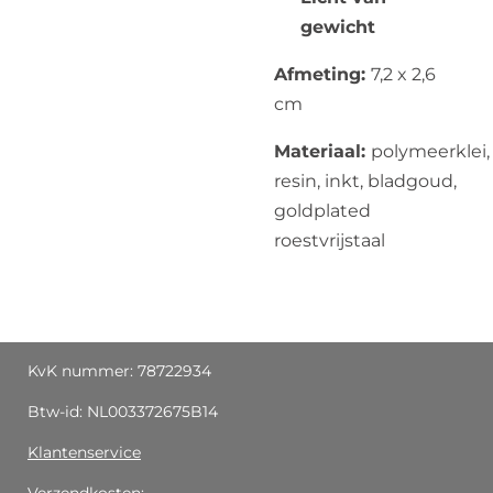
gewicht
Afmeting:
7,2 x 2,6
cm
Materiaal:
polymeerklei,
resin, inkt, bladgoud,
goldplated
roestvrijstaal
KvK nummer: 78722934
Btw-id: NL003372675B14
Klantenservice