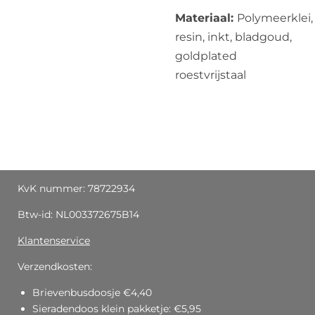
Materiaal:
Polymeerklei,
resin, inkt, bladgoud,
goldplated
roestvrijstaal
KvK nummer: 78722934
Btw-id: NL003372675B14
Klantenservice
Verzendkosten:
Brievenbusdoosje €4,40
Sieradendoos klein pakketje: €5,95