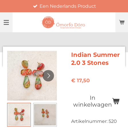
Een Nederlands Product
Ga
direct
naar
de
hoofdinhoud
Indian Summer
2.0 3 Stones
€ 17,50
In
winkelwagen
Artikelnummer:
520