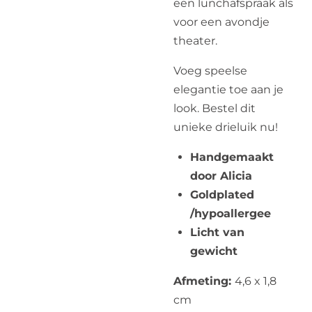
een lunchafspraak als
voor een avondje
theater.
Voeg speelse
elegantie toe aan je
look. Bestel dit
unieke drieluik nu!
Handgemaakt
door Alicia
Goldplated
/hypoallergee
Licht van
gewicht
Afmeting:
4,6 x 1,8
cm