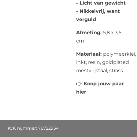
• Licht van gewicht
• Nikkelvrij, want
verguld
Afmeting:
5,8 x 3,5
cm
Materiaal:
polymeerklei,
inkt, resin, goldplated
roestvrijstaal, strass
👉
Koop jouw paar
hier
KvK nummer: 78722934