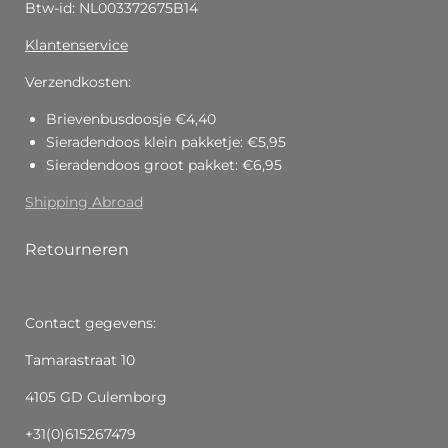
Btw-id: NL003372675B14
Klantenservice
Verzendkosten:
Brievenbusdoosje €4,40
Sieradendoos klein pakketje: €5,95
Sieradendoos groot pakket: €6,95
Shipping Abroad
Retourneren
Contact gegevens:
Tamarastraat 10
4105 GD Culemborg
+31(0)615267479