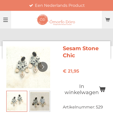
Een Nederlands Product
Ga
direct
naar
de
hoofdinhoud
Sesam Stone
Chic
€ 21,95
In
winkelwagen
Artikelnummer:
529