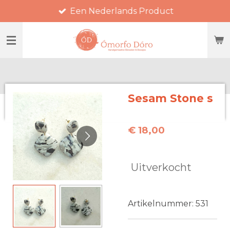
Een Nederlands Product
Ga
direct
naar
de
hoofdinhoud
Sesam Stone s
€ 18,00
Uitverkocht
Artikelnummer:
531