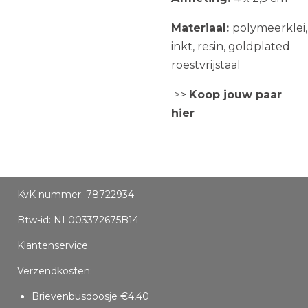
Materiaal:
polymeerklei,
inkt, resin, goldplated
roestvrijstaal
>>
Koop jouw paar
hier
KvK nummer: 78722934
Btw-id: NL003372675B14
Klantenservice
Verzendkosten:
Brievenbusdoosje €4,40