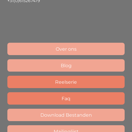
+31(0)615267479
Over ons
Blog
Reelserie
Faq
Download Bestanden
Mailinglijst