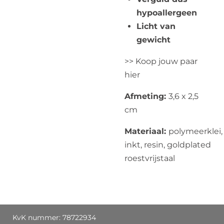
hypoallergeen
Licht van
gewicht
>> Koop jouw paar
hier
Afmeting:
3,6 x 2,5
cm
Materiaal:
polymeerklei,
inkt, resin, goldplated
roestvrijstaal
KvK nummer: 78722934