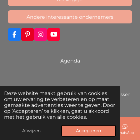
Andere interessante ondernemers
F
P
I
Y
a
i
n
o
c
n
s
u
e
t
t
T
b
e
a
u
Agenda
o
r
g
b
o
e
r
e
k
s
a
t
m
Deze website maakt gebruik van cookies
© 2019 - 2026 Ómorfo Dóro | Unieke sieraden die passen
om uw ervaring te verbeteren en op maat
bij jouw eigen stijl
gemaakte advertenties weer te geven. Door
Powered by
JouwWeb
op ‘Accepteren’ te klikken, gaat u akkoord
met het gebruik van alle cookies.
Afwijzen
Accepteren
E-mailadres
Telefoonnummer
Kaart
Instagram
WhatsApp