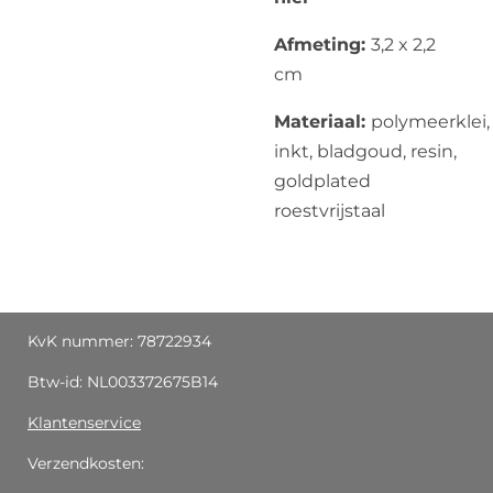
Afmeting:
3,2 x 2,2
cm
Materiaal:
polymeerklei,
inkt, bladgoud, resin,
goldplated
roestvrijstaal
KvK nummer: 78722934
Btw-id: NL003372675B14
Klantenservice
Verzendkosten: