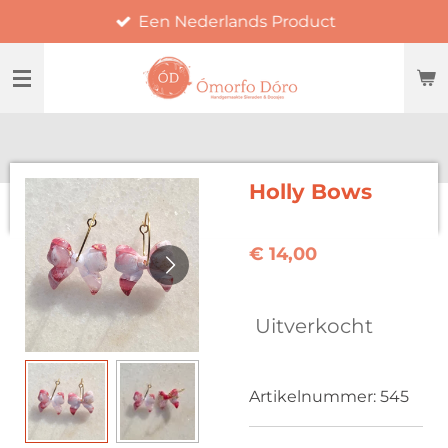
Een Nederlands Product
Ga
direct
naar
de
hoofdinhoud
Holly Bows
€ 14,00
Uitverkocht
Artikelnummer:
545