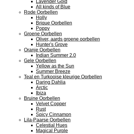
Lavender Gold
All kinds of Blue
Rode Oorbellen
Holly
Brique Oorbellen
Poppy
Groene Oorbellen
Oliver, aards groene oorbellen
Hunter's Grove
Oranje Oorbellen
Indian Summer 2.0
Gele Oorbellen
Yellow as the Sun
Summer Breeze
Teal en Turkooise kleurige Oorbellen
Daring Dahlia
Arctic
Ibiza
Bruine Oorbellen
Velvet Copper
Rust
Spicy Cinnamon
Lila-Paarse Oorbellen
Celestial Hues
Magical Purple