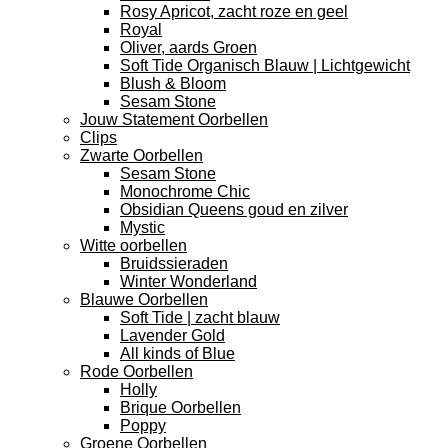
Rosy Apricot, zacht roze en geel
Royal
Oliver, aards Groen
Soft Tide Organisch Blauw | Lichtgewicht
Blush & Bloom
Sesam Stone
Jouw Statement Oorbellen
Clips
Zwarte Oorbellen
Sesam Stone
Monochrome Chic
Obsidian Queens goud en zilver
Mystic
Witte oorbellen
Bruidssieraden
Winter Wonderland
Blauwe Oorbellen
Soft Tide | zacht blauw
Lavender Gold
All kinds of Blue
Rode Oorbellen
Holly
Brique Oorbellen
Poppy
Groene Oorbellen