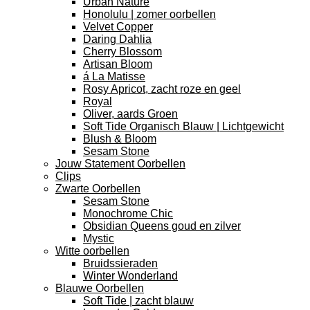
Urban Nature
Honolulu | zomer oorbellen
Velvet Copper
Daring Dahlia
Cherry Blossom
Artisan Bloom
á La Matisse
Rosy Apricot, zacht roze en geel
Royal
Oliver, aards Groen
Soft Tide Organisch Blauw | Lichtgewicht
Blush & Bloom
Sesam Stone
Jouw Statement Oorbellen
Clips
Zwarte Oorbellen
Sesam Stone
Monochrome Chic
Obsidian Queens goud en zilver
Mystic
Witte oorbellen
Bruidssieraden
Winter Wonderland
Blauwe Oorbellen
Soft Tide | zacht blauw