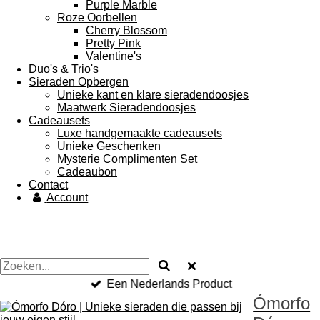
Purple Marble
Roze Oorbellen
Cherry Blossom
Pretty Pink
Valentine's
Duo's & Trio's
Sieraden Opbergen
Unieke kant en klare sieradendoosjes
Maatwerk Sieradendoosjes
Cadeausets
Luxe handgemaakte cadeausets
Unieke Geschenken
Mysterie Complimenten Set
Cadeaubon
Contact
Account
Een Nederlands Product
Ómorfo