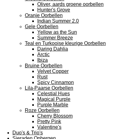
Oliver, aards groene oorbellen
Hunter's Grove
Oranje Oorbellen
Indian Summer 2.0
Gele Oorbellen
Yellow as the Sun
Summer Breeze
Teal en Turkooise kleurige Oorbellen
Daring Dahlia
Arctic
Ibiza
Bruine Oorbellen
Velvet Copper
Rust
Spicy Cinnamon
Lila-Paarse Oorbellen
Celestial Hues
Magical Purple
Purple Marble
Roze Oorbellen
Cherry Blossom
Pretty Pink
Valentine's
Duo's & Trio's
Sieraden Opbergen