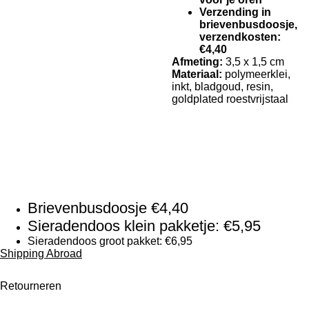
Verzending in
brievenbusdoosje,
verzendkosten:
€4,40
Afmeting:
3,5 x 1,5 cm
Materiaal:
polymeerklei,
inkt, bladgoud, resin,
goldplated roestvrijstaal
KvK nummer: 78722934
Btw-id: NL003372675B14
Klantenservice
Verzendkosten:
Brievenbusdoosje €4,40
Sieradendoos klein pakketje: €5,95
Sieradendoos groot pakket: €6,95
Shipping Abroad
Retourneren