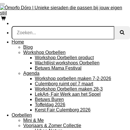
Ga
direct
naar
de
hoofdinhoud
Home
Blog
Workshop Oorbellen
Workshop Oorbellen product
Wachtlijst workshops Oorbellen
Betuws Mama Festival
Agenda
Workshop oorbellen maken 7-2-2026
Culemborg ruimt op! 7 maart
Workshop Oorbellen maken 28-3
LekArt- Fair Werk aan het Spoel
Betuws Buren
Toffeldag 2026
Kerst Fair Culemborg 2026
Oorbellen
Mini & Me
Voorjaars & Zomer Collectie