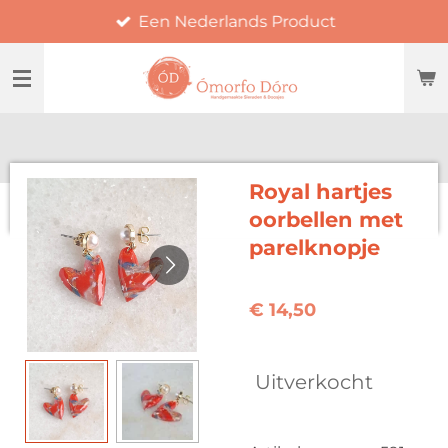
Een Nederlands Product
Ga
direct
naar
de
hoofdinhoud
Royal hartjes
oorbellen met
parelknopje
€ 14,50
Uitverkocht