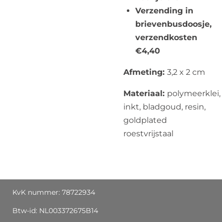
Verzending in
brievenbusdoosje,
verzendkosten
€4,40
Afmeting:
3,2 x 2 cm
Materiaal:
polymeerklei,
inkt, bladgoud, resin,
goldplated
roestvrijstaal
KvK nummer: 78722934
Btw-id: NL003372675B14